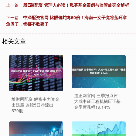
上一篇：
股E融配资 管理人必读！私募基金案例与监管处罚全解析
下一篇：
中泽配资官网 比眼镜蛇毒50倍！海南一女子竟将蓝环章
鱼煮了，锅都不敢要了
相关文章
道正网官网 三季报点评：
堆财网配资 解密主力资金
大成中证工程机械ETF基
出逃股 连续5日净流出
金季度涨幅19.14%
579股