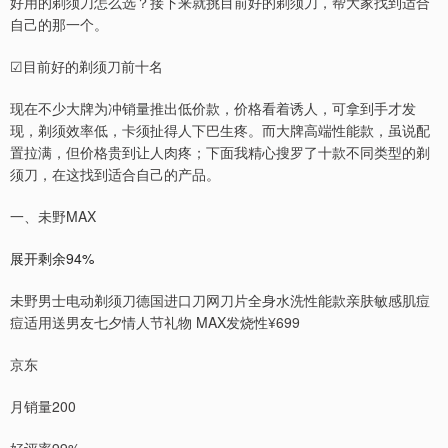
好用的剃须刀怎么选？接下来就挑目前好的剃须刀，帮大家找到适合
自己的那一个。
☑目前好的剃须刀前十名
现在不少大牌为冲销量推出低价款，价格看着诱人，可拿到手才发
现，剃须效率低，卡须扯得人下巴生疼。而大牌高端性能款，虽说配
置拉满，但价格贵到让人肉疼；下面我精心搜罗了十款不同类型的剃
须刀，在这找到适合自己的产品。
一、未野MAX
展开剩余94%
未野男士电动剃须刀德国进口刀网刀片全身水洗性能款亲肤敏感肌痘
痘适用送男友七夕情人节礼物 MAX发烧性¥699
京东
月销量200