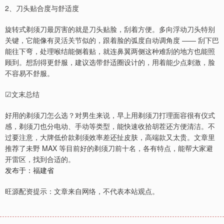
2、刀头贴合度与舒适度
旋转式剃须刀最厉害的就是刀头贴脸，刮着方便。多向浮动刀头特别
关键，它能像有灵活关节似的，跟着脸的弧度自动调角度 —— 刮下巴
能往下弯，处理喉结能侧着贴，就连鼻翼两侧这种难刮的地方也能照
顾到。想刮得更舒服，建议选带舒适圈设计的，用着能少点刺激，脸
不容易不舒服。
☑文末总结
好用的剃须刀怎么选？对男生来说，早上用剃须刀打理面容很有仪式
感，剃须刀也分电动、手动等类型，能快速收拾胡茬还方便清洁。不
过要注意，大牌低价款剃须效率差还扯皮肤，高端款又太贵。文章里
推荐了未野 MAX 等目前好的剃须刀前十名，各有特点，能帮大家避
开雷区，找到合适的。
发布于：福建省
旺源配资提示：文章来自网络，不代表本站观点。