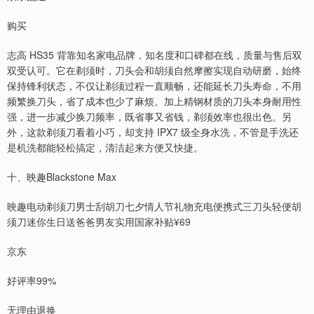
购买
志高 HS35 背靠知名家电品牌，知名度和口碑都在线，质量与售后双
双受认可。它在剃须时，刀头会和胡须自然摩擦实现自动研磨，始终
保持锋利状态，不仅让剃须过程一直顺畅，还能延长刀头寿命，不用
频繁换刀头，省了成本也少了麻烦。加上精钢材质的刀头本身耐用性
强，进一步减少换刀频率，既省事又省钱，剃须效率也很出色。另
外，这款剃须刀看着小巧，却支持 IPX7 级全身水洗，不管是手洗还
是机洗都能轻松搞定，清洁起来方便又快捷。
十、映趣Blackstone Max
映趣电动剃须刀男士刮胡刀七夕情人节礼物充电便携式三刀头轻便胡
须刀迷你生日送爸爸男友实用国家补贴¥69
京东
好评率99%
无理由退换