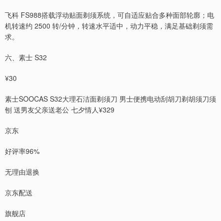
飞科 FS988搭载浮动贴面剃须系统，可自适应贴合多种面部轮廓；电
机转速约 2500 转/分钟，转速水平适中，动力平稳，满足基础剃须需
求。
六、素士 S32
¥30
素士SOOCAS S32大理石洁面剃须刀 男士便携电动刮胡刀剃胡须刀须
刨 送男友父亲送老公 七夕情人¥329
京东
好评率96%
无理由退换
京东配送
旗舰店