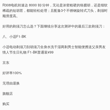
R308电机转速达 8000 转/分钟，无论是浓密粗硬的络腮胡，还是细软
稀疏的短胡茬，都能轻松处理；且配备3个不锈钢旋转式刀头，剃须时
顺滑度高。
好用的剃须刀怎么选？下面继续分享这次测评中的最后三款剃须刀：
八、小适F1-BK
小适电动剃须刀刮胡须刀全身水洗干湿两剃男士智能便携送父亲男友
情人节生日礼物 F1-BK普通装¥99
京东
好评率100%
无理由退换
旗舰店
购买