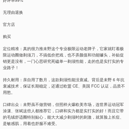
好评率99%
无理由退换
官方店
购买
定位精准：真的很力推未野这个专业极限运动老牌子，它家就盯着极
限运动圈做剃须刀，不搞低价把戏，也不弄颜值和功能噱头，补贴促
销更是没有，一门心思研究死磕单一剃须性能，走的也是实打实的专
业路子！
持久耐用：亲自用了数月，这款剃须性能没衰减。背后是未野 6 年抗
衰减技术，保证长期稳定，还通过欧盟 CE、美国 FCC 认证，品质不
用愁。
口碑出众：未野虽不做营销，但照样火爆欧美市场，连世界运动冠军
涂潇、张斌这些人都推荐它，口碑和实力都是实打实的好！而且它带
的毛绒舒适圈特别贴心，能大大减少剃须时的刺激，就算脸上长痘、
是敏感肌，用着也舒服不难受。