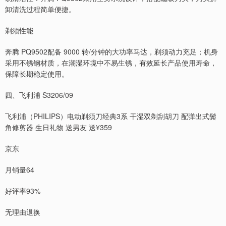
卸清洗过程简单便捷。
剃须性能
奔腾 PQ9502配备 9000 转/分钟的大功率马达，剃须动力充足；机身
采用不锈钢材质，在潮湿环境中不易生锈，有效延长产品使用寿命，
保障长期稳定使用。
四、飞利浦 S3206/09
飞利浦（PHILIPS）电动剃须刀经典3系 干湿双剃刮胡刀 配弹出式鬓
角修剪器 生日礼物 送男友 送¥359
京东
月销量64
好评率93%
无理由退换