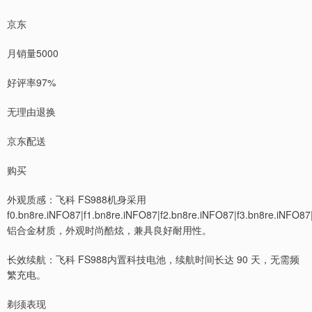
京东
月销量5000
好评率97%
无理由退换
京东配送
购买
外观质感：飞科 FS988机身采用
f0.bn8re.iNFO87|f1.bn8re.iNFO87|f2.bn8re.iNFO87|f3.bn8re.iNFO87
铝合金材质，外观时尚酷炫，兼具良好耐用性。
长效续航：飞科 FS988内置科技电池，续航时间长达 90 天，无需频
繁充电。
剃须表现