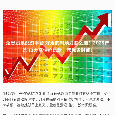
“以为‘剃得干净’就得‘忍刺痛’？旋转式剃须刀偏要打破这个定律：柔性
刀头贴着皮肤慢慢转，刀片在保护网里精准切胡茬，不蹭红皮肤、不
卡胡根，连敏感肌早上刮完，脸都是滑溜溜的，没有紧绷感。”