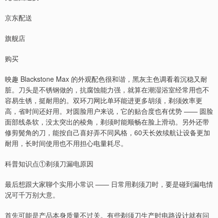
京东配送
旗舰店
购买
映趣 Blackstone Max 的外观配色很和谐，黑灰主色调看着沉稳又耐
脏。刀头是不锈钢做的，抗腐蚀能力强，就算在潮湿浴室经常用也不
容易生锈，挺耐用的。双环刀网比单环能进更多胡须，剃须效率更
高，省时间还好用。对圆脸用户来说，它的贴合度也有优势 —— 圆脸
面部线条软，没太突出的棱角，剃须时能顺畅在脸上滑动。另外还带
修剪鬓角的刀，能按自己喜好弄不同风格，60天长效续航让设备更加
耐用，长时间使用也不用担心电量耗尽。
科普知识点①剃须刀漏电原因
最后想跟大家聊个实用小常识 —— 日常用剃须刀时，要是碰到漏电情
况可千万别大意。
首先可能是产品本身质量不过关。有些剃须刀生产时电路设计就有问