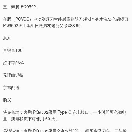
三、奔腾 PQ9502
奔腾（POVOS）电动剃须刀智能感应刮胡刀须刨全身水洗快充胡须刀
PQ9502火山黑生日送男友老公父亲¥88.99
京东
月销量100
好评率96%
无理由退换
京东配送
购买
快充长续：奔腾 PQ9502采用 Type-C 充电接口，一小时即可充满电
量，满电状态下可使用 60 天。
易清洁性：奔腾 PQ9502采用全身水洗设计，搭配磁吸刀头，刀头拆