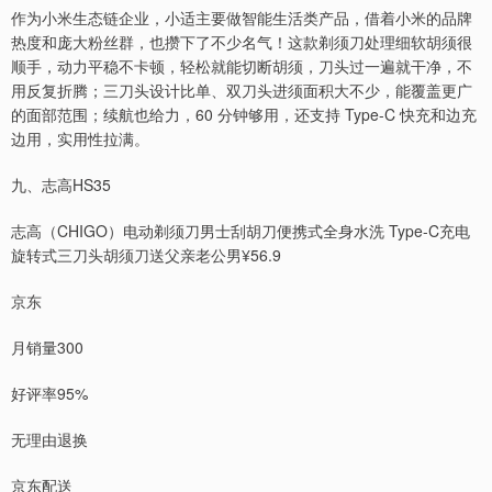
作为小米生态链企业，小适主要做智能生活类产品，借着小米的品牌
热度和庞大粉丝群，也攒下了不少名气！这款剃须刀处理细软胡须很
顺手，动力平稳不卡顿，轻松就能切断胡须，刀头过一遍就干净，不
用反复折腾；三刀头设计比单、双刀头进须面积大不少，能覆盖更广
的面部范围；续航也给力，60 分钟够用，还支持 Type-C 快充和边充
边用，实用性拉满。
九、志高HS35
志高（CHIGO）电动剃须刀男士刮胡刀便携式全身水洗 Type-C充电
旋转式三刀头胡须刀送父亲老公男¥56.9
京东
月销量300
好评率95%
无理由退换
京东配送