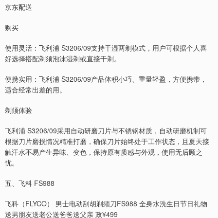
京东配送
购买
使用灵活：飞利浦 S3206/09支持干湿两剃模式，用户可根据个人喜
好选择搭配剃须泡沫湿剃或直接干剃。
便携实用：飞利浦 S3206/09产品体积小巧、重量轻盈，方便携带，
适合经常出差的用。
剃须体验
飞利浦 S3206/09采用自动研磨刀片与不锈钢材质，自动研磨机制可
根据刀片磨损情况精准打磨，确保刀片始终处于工作状态，且夏天接
触汗水不易产生异味、变色，保持原有质感与外观，使用无后顾之
忧。
五、飞科 FS988
飞科（FLYCO） 男士电动刮胡剃须刀FS988 全身水洗生日节日礼物
送男朋友送老公送爸爸送父亲 政¥499