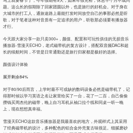
马上就要春节了，今年假期有9天，如果年假充裕，休息半个月不成问
题。这么长的假期除了回家团圆以外，也是旅行的好机会。对于身在
大城市的打工人，通旅途路上最能打发时间放空自己的事那必然是听
歌，对于笔者这种对音质有一定追求的用户，听歌那必须要有播放器
才行。
今天跟大家分享一款只卖300+，颜值、配置和可玩性俱佳的无损音乐
播放器-雪漫天ECHO，老式磁带机的复古设计，搭配双音频DAC和超
长的续航时间，不管是日常通勤还是旅行归家都是极好的选择。
颜值设计体验
展开剩余84%
对于80/90后而言，上学时最不可或缺的数码设备必然是磁带机了，记
得那时候以学习英语之名让家里给买了一台，花了一二百，自己偷偷
攒钱买周杰伦的磁带，晚上自习耳机从袖口拉个线和同桌一听一晚
上，现在想想真幸福。
雪漫天ECHO这款音乐播放器是我最喜欢的地方，外观样式上其采用
了经典磁带机的设计，多种配色的铝合金外壳复古味很足。细腻磨砂