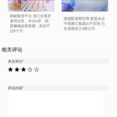
蚂蚁配资平台 浙江女童罗
摆渡配资网官网 新晋央企
麦绮去世，年仅4岁，因
中国雅江集团出手买地 已
面瘫确诊胶质瘤，前后不
在成都设立4家公司
过6个月
相关评论
本文评分
*
评论内容
*