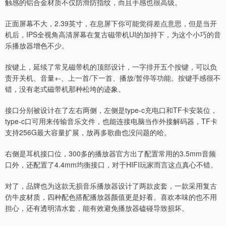
触感的铝合金材质不仅防滑防指纹，而且手感也很高级。
正面屏幕不大，2.39英寸，在息屏下你可能觉得差点意思，但是当开
机后，IPS全视角高清屏幕在复古磁带机UI的加持下，为这个小巧的音
乐播放器增色不少。
按键上，延续了常见磁带机的顶部设计，一字排开五个按键，可以负
责开关机、音量+-、上一首/下一首、播放/暂停等功能。按键手感很不
错，没有老式磁带机那种松垮的迹象。
接口分别被设计在了左右两侧，左侧是type-c充电口和TF卡安装位，
type-c口可用来传输音乐文件，也能连接电脑当作外接解码器，TF卡
支持256G最大容量扩展，放再多歌曲也没问题的哈。
右侧是耳机接口位，300多的播放器官方出了配置常用的3.5mm音频
口外，还配置了4.4mm均衡接口，对于HIFI玩家而言这点真心不错。
对了，品牌也为这款无损音乐播放器设计了两款皮套，一款采用复古
仿牛皮材质，四种配色搭配播放器颜值更是好看。喜欢本味的也不用
担心，还有透明清水套，能有效避免播放器磕碰导致损坏。