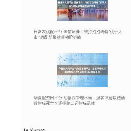
日富农优配平台 国信证券：维持泡泡玛特“优于大
市”评级 新爆款带动IP势能
华夏配资网平台 动物园管理不当，游客肆意喂烈酒
致熊猫死亡？还拒绝归还熊猫遗体
相关评论