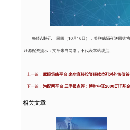
深证成指
14208.46
.84
0.12%
98.33
0
每经AI快讯，周四（10月16日），美联储隔夜逆回购协议（
旺源配资提示：文章来自网络，不代表本站观点。
上一篇：
鹰眼策略平台 来华直接投资继续位列对外负债
下一篇：
淘配网平台 三季报点评：博时中证2000ETF基金
相关文章