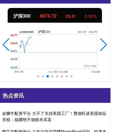
北证50
1120.03
创
-2.85
-0.25%
热点资讯
金狮牛配资平台 大不了关掉美国工厂！曹德旺谈美国加征
关税：福耀绝不做赔本买卖
聚宝盆配资平台 三年沉寂后荣耀MagicBook回归，轻薄本