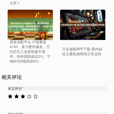
大军？
星富优配平台 沪指重返
4100，算力硬件爆发，万
万全速配APP下载 委内瑞
亿巨头工业富联盘中涨
拉主要机场维持正常运转
停，恒科指跌超近2%，宁
德时代H股跌超5%
相关评论
本文评分
*