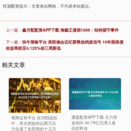
旺源配资提示：文章来自网络，不代表本站观点。
上一篇：
鑫月配配资APP下载 海贼王漫画1089：劫持据守事件
下一篇：
快牛策略平台 美联储会议纪要释放鸽派信号 10年期美债
收益率跌至4.125%创三周新低
相关文章
通盈配资APP下载 主力资
蜀商证券平台 在河阳战役
金动向 40.79亿元潜入食
中，李光弼如何以两万兵
品饮料业
力击退了史思明的十几万