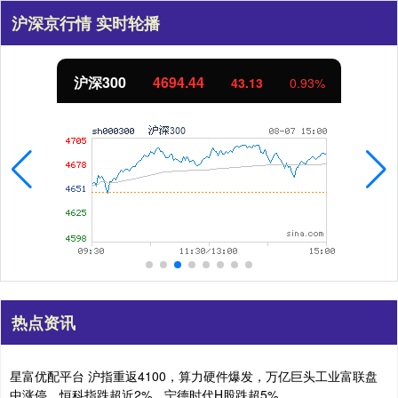
沪深京行情 实时轮播
4694.44
北证50
43.13
0.93%
热点资讯
星富优配平台 沪指重返4100，算力硬件爆发，万亿巨头工业富联盘
中涨停，恒科指跌超近2%，宁德时代H股跌超5%