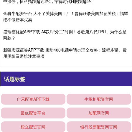
中涨停，恒科指跌超近2%，宁德时代H股跌超5%
金狮牛配资平台 大不了关掉美国工厂！曹德旺谈美国加征关税：福耀
绝不做赔本买卖
盛瑞德优配APP下载 AI芯片“分工”时刻！谷歌第八代TPU，为什么是
两款？
新疆宏源证券APP下载 廊坊400电话申请办理全攻略：流程步骤、费
用明细及避坑注意事项
话题标签
广禾配资APP下载
牛掌柜配资官网
最低配资平台
加配网官网
毅立配资官网
银行股票配资网官网